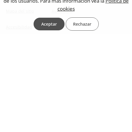
de los usuarios. Para más información vea la
Política de
cookies
Mapa del sitio
Aviso legal
Aceptar
Rechazar
Accesibilidad
Contacto web
Protección de datos
Política de cookies
Ministerio de la Presidencia, Justicia y Relaciones con las
Cortes